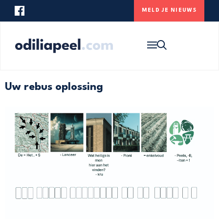
MELD JE NIEUWS
Op zoek naar iets specifieks? Gebruik
onderstaande zoekbalk om de website te
HOME
doorzoeken.
NIEUWS
Uw rebus oplossing
ONS DORP
CONTACT
MELD JE NIEUWS