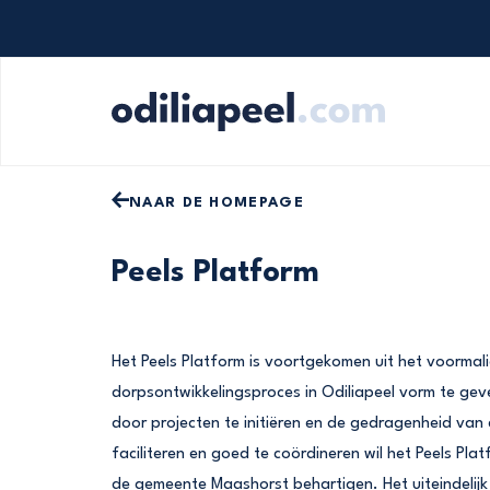
Op zoek naar iets specifieks? Gebruik onde
NAAR DE HOMEPAGE
Peels Platform
Het Peels Platform is voortgekomen uit het voormali
dorpsontwikkelingsproces in Odiliapeel vorm te geve
door projecten te initiëren en de gedragenheid van
faciliteren en goed te coördineren wil het Peels Pl
de gemeente Maashorst behartigen. Het uiteindelijk 