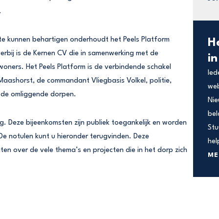
.
te kunnen behartigen onderhoudt het Peels Platform
H
erbij is de Kernen CV die in samenwerking met de
i
ners. Het Peels Platform is de verbindende schakel
Ied
Maashorst, de commandant Vliegbasis Volkel, politie,
web
n de omliggende dorpen.
Nie
bel
ing. Deze bijeenkomsten zijn publiek toegankelijk en worden
Stu
De notulen kunt u hieronder terugvinden. Deze
hel
aten over de vele thema’s en projecten die in het dorp zich
ME