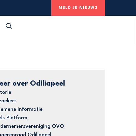
MELD JE NIEUWS
eer over Odiliapeel
torie
zoekers
gemene informatie
els Platform
dernemersvereniging OVO
ngerenraad Odiliapeel