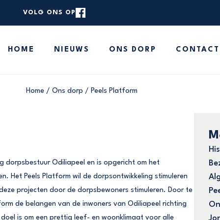
VOLG ONS OP
rstaande zoekbalk om de website te doorzoeken.
HOME
NIEUWS
ONS DORP
CONTACT
HOME
NIEUWS
ONS DORP
Home
/
Ons dorp
/
Peels Platform
CONTACT
MELD JE NIEUWS
M
His
g dorpsbestuur Odiliapeel en is opgericht om het
Be
n. Het Peels Platform wil de dorpsontwikkeling stimuleren
Al
 deze projecten door de dorpsbewoners stimuleren. Door te
Pe
atform de belangen van de inwoners van Odiliapeel richting
On
doel is om een prettig leef- en woonklimaat voor alle
Jo