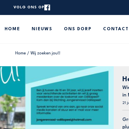
VOLG ONS OP
rstaande zoekbalk om de website te doorzoeken.
HOME
NIEUWS
ONS DORP
CONTACT
HOME
NIEUWS
ONS DORP
Home
/
Wij zoeken jou!!
CONTACT
MELD JE NIEUWS
H
Wi
in
21 j
Gr
pl