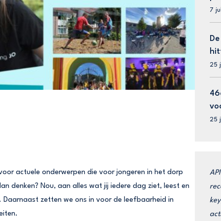
7 j
De
hit
25 
46
vo
25 
n voor actuele onderwerpen die voor jongeren in het dorp
API
n denken? Nou, aan alles wat jij iedere dag ziet, leest en
rec
ne. Daarnaast zetten we ons in voor de leefbaarheid in
key
eiten.
act