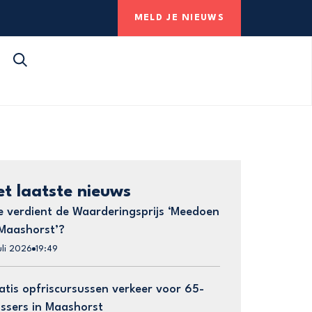
MELD JE NIEUWS
et laatste nieuws
e verdient de Waarderingsprijs ‘Meedoen
 Maashorst’?
uli 2026
19:49
atis opfriscursussen verkeer voor 65-
ussers in Maashorst