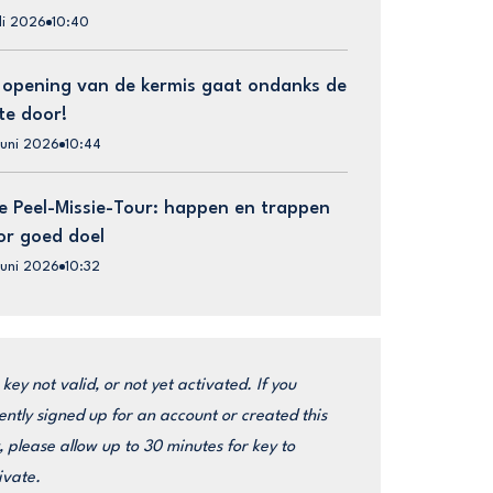
uli 2026
10:40
 opening van de kermis gaat ondanks de
te door!
juni 2026
10:44
e Peel-Missie-Tour: happen en trappen
or goed doel
juni 2026
10:32
 key not valid, or not yet activated. If you
ently signed up for an account or created this
, please allow up to 30 minutes for key to
ivate.