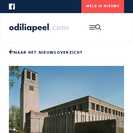
MELD JE NIEUWS
Op zoek naar iets specifieks? Gebruik
onderstaande zoekbalk om de website te
HOME
doorzoeken.
NIEUWS
ONS DORP
NAAR HET NIEUWSOVERZICHT
CONTACT
MELD JE NIEUWS