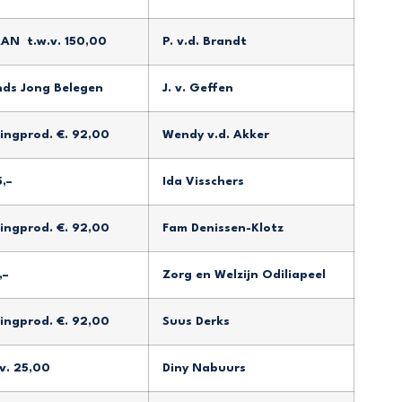
N t.w.v. 150,00
P. v.d. Brandt
nds Jong Belegen
J. v. Geffen
ngprod. €. 92,00
Wendy v.d. Akker
,–
Ida Visschers
ngprod. €. 92,00
Fam Denissen-Klotz
,–
Zorg en Welzijn Odiliapeel
ngprod. €. 92,00
Suus Derks
. 25,00
Diny Nabuurs