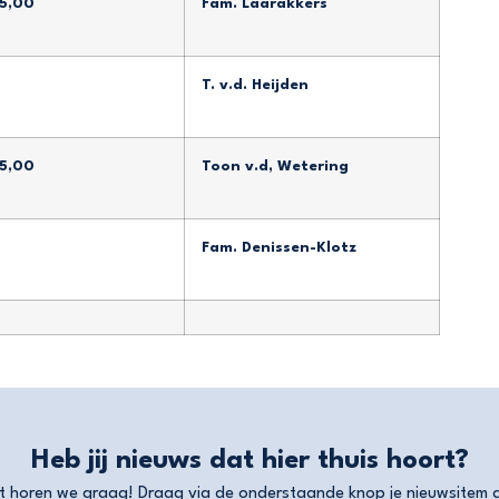
15,00
Fam. Laarakkers
T. v.d. Heijden
15,00
Toon v.d, Wetering
Fam. Denissen-Klotz
Heb jij nieuws dat hier thuis hoort?
t horen we graag! Draag via de onderstaande knop je nieuwsitem 