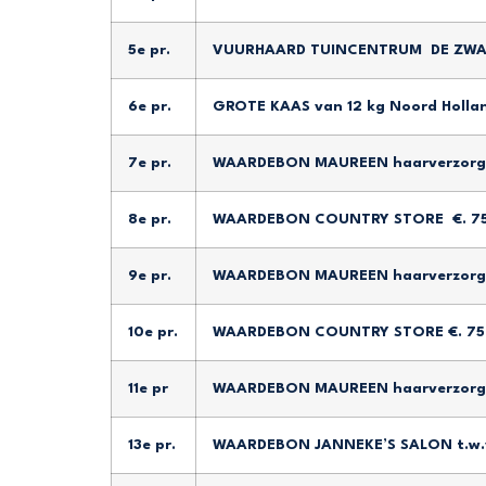
5e pr.
VUURHAARD TUINCENTRUM DE ZWAA
6e pr.
GROTE KAAS van 12 kg Noord Holla
7e pr.
WAARDEBON MAUREEN haarverzorgi
8e pr.
WAARDEBON COUNTRY STORE €. 75
9e pr.
WAARDEBON MAUREEN haarverzorgi
10e pr.
WAARDEBON COUNTRY STORE €. 75
11e pr
WAARDEBON MAUREEN haarverzorgi
13e pr.
WAARDEBON JANNEKE’S SALON t.w.v