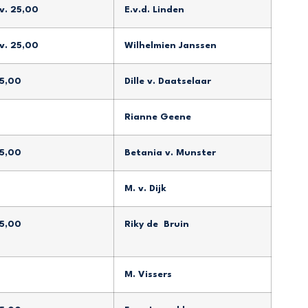
. 25,00
E.v.d. Linden
. 25,00
Wilhelmien Janssen
15,00
Dille v. Daatselaar
Rianne Geene
15,00
Betania v. Munster
M. v. Dijk
15,00
Riky de Bruin
M. Vissers