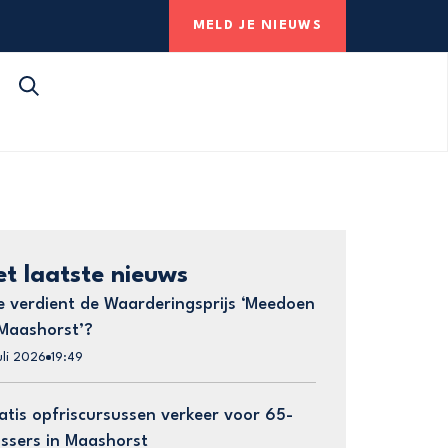
MELD JE NIEUWS
et laatste nieuws
e verdient de Waarderingsprijs ‘Meedoen
 Maashorst’?
uli 2026
19:49
atis opfriscursussen verkeer voor 65-
ussers in Maashorst