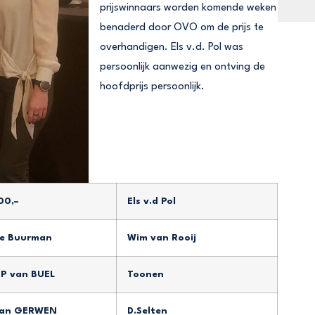
prijswinnaars worden komende weken
benaderd door OVO om de prijs te
overhandigen. Els v.d. Pol was
persoonlijk aanwezig en ontving de
hoofdprijs persoonlijk.
00,–
Els v.d Pol
de Buurman
Wim van Rooij
P van BUEL
Toonen
van GERWEN
D.Selten