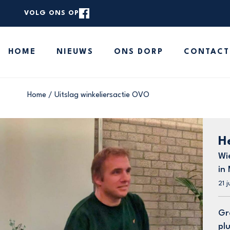
VOLG ONS OP
rstaande zoekbalk om de website te doorzoeken.
HOME
NIEUWS
ONS DORP
CONTACT
HOME
NIEUWS
ONS DORP
Home
/
Uitslag winkeliersactie OVO
CONTACT
MELD JE NIEUWS
H
Wi
in
21 j
Gr
pl