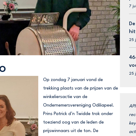
7 j
De
hit
25 
46
vo
VO
25 
Op zondag 7 januari vond de
trekking plaats van de prijzen van de
winkeliersactie van de
Ondernemersvereniging Odiliapeel.
API
Prins Patrick d’n Twidde trok onder
rec
toeziend oog van de leden de
key
prijswinnaars uit de ton. De
act