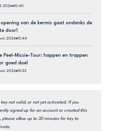
uli 2026
10:40
 opening van de kermis gaat ondanks de
te door!
juni 2026
10:44
e Peel-Missie-Tour: happen en trappen
or goed doel
juni 2026
10:32
 key not valid, or not yet activated. If you
ently signed up for an account or created this
, please allow up to 30 minutes for key to
ivate.