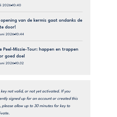
uli 2026
10:40
 opening van de kermis gaat ondanks de
te door!
juni 2026
10:44
e Peel-Missie-Tour: happen en trappen
or goed doel
juni 2026
10:32
 key not valid, or not yet activated. If you
ently signed up for an account or created this
, please allow up to 30 minutes for key to
ivate.