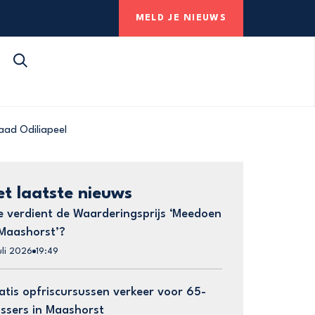
MELD JE NIEUWS
aad Odiliapeel
et laatste nieuws
e verdient de Waarderingsprijs ‘Meedoen
 Maashorst’?
uli 2026
19:49
atis opfriscursussen verkeer voor 65-
ussers in Maashorst