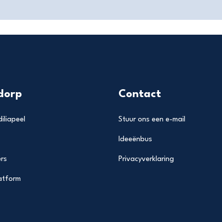
dorp
Contact
iliapeel
Stuur ons een e-mail
Ideeënbus
rs
Privacyverklaring
latform