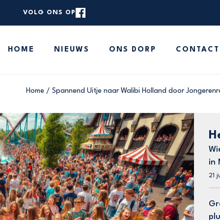
VOLG ONS OP
rstaande zoekbalk om de website te doorzoeken.
HOME
NIEUWS
ONS DORP
CONTACT
HOME
NIEUWS
ONS DORP
Home
/
Spannend Uitje naar Walibi Holland door Jongerenr
CONTACT
MELD JE NIEUWS
H
Wi
in
21 j
Gr
pl