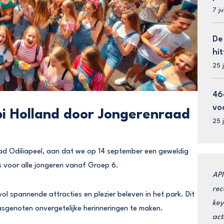
7 j
De
hit
25 
46
vo
bi Holland door Jongerenraad
25 
ad Odiliapeel, aan dat we op 14 september een geweldig
is voor alle jongeren vanaf Groep 6.
API
rec
ol spannende attracties en plezier beleven in het park. Dit
key
asgenoten onvergetelijke herinneringen te maken.
act