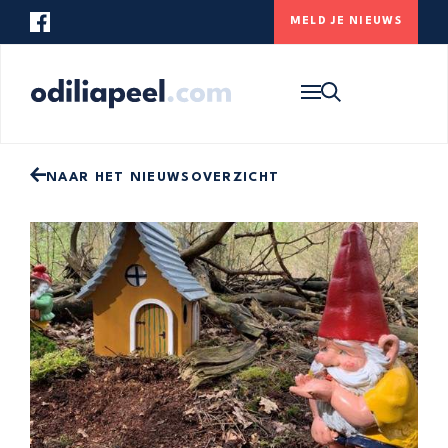
MELD JE NIEUWS
Op zoek naar iets specifieks? Gebruik
onderstaande zoekbalk om de website te
HOME
doorzoeken.
NIEUWS
ONS DORP
NAAR HET NIEUWSOVERZICHT
CONTACT
MELD JE NIEUWS