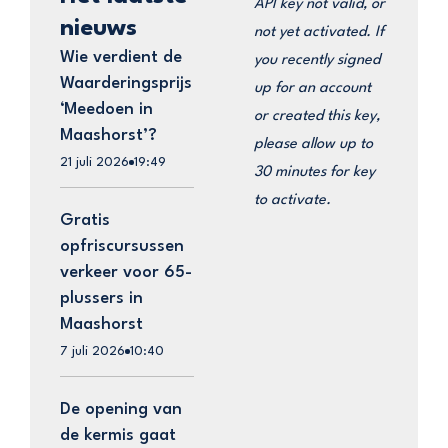
API key not valid, or
nieuws
not yet activated. If
Wie verdient de
you recently signed
Waarderingsprijs
up for an account
‘Meedoen in
or created this key,
Maashorst’?
please allow up to
21 juli 2026
19:49
30 minutes for key
to activate.
Gratis
opfriscursussen
verkeer voor 65-
plussers in
Maashorst
7 juli 2026
10:40
De opening van
de kermis gaat