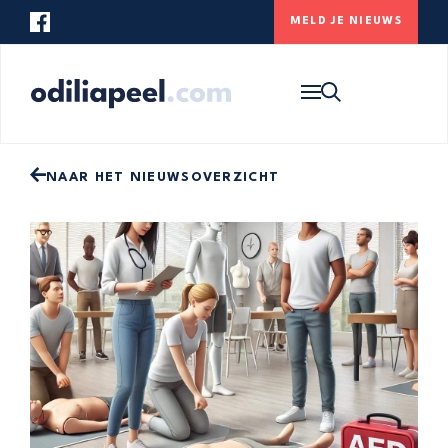
MELD JE NIEUWS
Op zoek naar iets specifieks? Gebruik
onderstaande zoekbalk om de website te
HOME
doorzoeken.
NIEUWS
ONS DORP
NAAR HET NIEUWSOVERZICHT
CONTACT
MELD JE NIEUWS