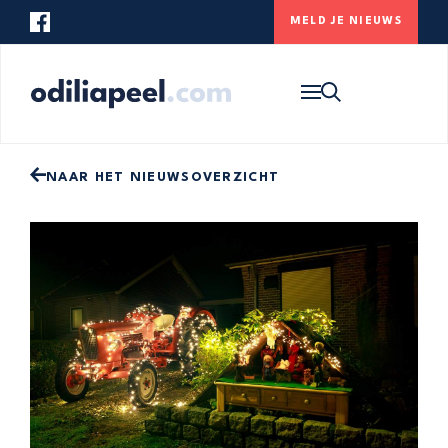
MELD JE NIEUWS
Op zoek naar iets specifieks? Gebruik
onderstaande zoekbalk om de website te
HOME
doorzoeken.
NIEUWS
ONS DORP
NAAR HET NIEUWSOVERZICHT
CONTACT
MELD JE NIEUWS