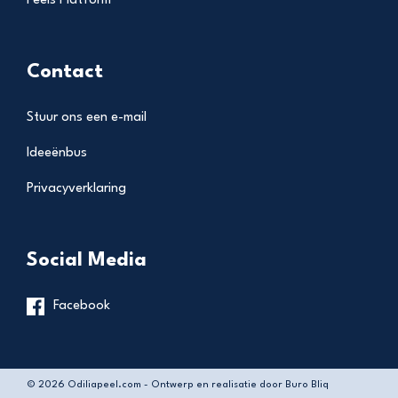
Peels Platform
Contact
Stuur ons een e-mail
Ideeënbus
Privacyverklaring
Social Media
Facebook
© 2026 Odiliapeel.com - Ontwerp en realisatie door
Buro Bliq