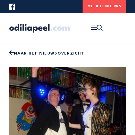
MELD JE NIEUWS
Op zoek naar iets specifieks? Gebruik
onderstaande zoekbalk om de website te
HOME
doorzoeken.
NIEUWS
ONS DORP
NAAR HET NIEUWSOVERZICHT
CONTACT
MELD JE NIEUWS