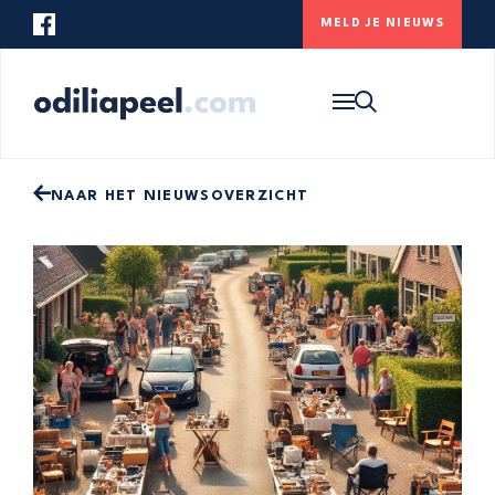
MELD JE NIEUWS
Op zoek naar iets specifieks? Gebruik
onderstaande zoekbalk om de website te
HOME
doorzoeken.
NIEUWS
ONS DORP
NAAR HET NIEUWSOVERZICHT
CONTACT
MELD JE NIEUWS