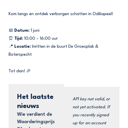
Kom langs en ontdek verborgen schatten in Odiliapeel!
📅
Datum:
1 juni
⏰
Tijd:
10:00 – 16:00 uur
📍
Locatie:
Inritten in de buurt De Groesplak &
Boterspecht
Tot dan! 🎉
Het laatste
API key not valid, or
nieuws
not yet activated. If
Wie verdient de
you recently signed
Waarderingsprijs
up for an account