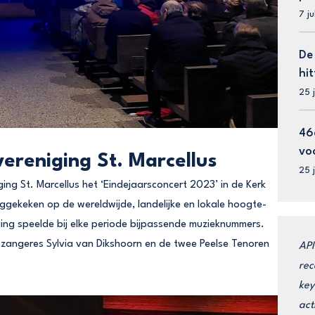
7 j
De
hit
25 
46
vo
ereniging St. Marcellus
25 
ng St. Marcellus het ‘Eindejaarsconcert 2023’ in de Kerk
uggekeken op de wereldwijde, landelijke en lokale hoogte-
ing speelde bij elke periode bijpassende muzieknummers.
 zangeres Sylvia van Dikshoorn en de twee Peelse Tenoren
API
rec
key
act