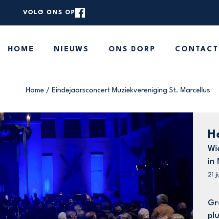
VOLG ONS OP
rstaande zoekbalk om de website te doorzoeken.
HOME
NIEUWS
ONS DORP
CONTACT
HOME
NIEUWS
ONS DORP
Home
/
Eindejaarsconcert Muziekvereniging St. Marcellus
CONTACT
MELD JE NIEUWS
H
Wi
in
21 j
Gr
pl