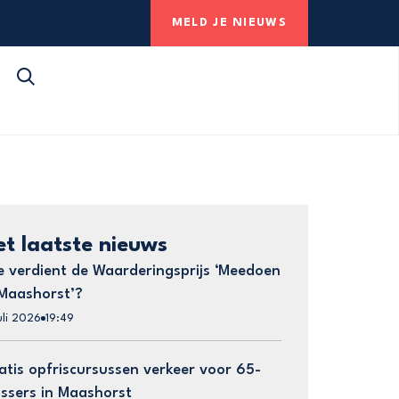
MELD JE NIEUWS
et laatste nieuws
e verdient de Waarderingsprijs ‘Meedoen
 Maashorst’?
uli 2026
19:49
atis opfriscursussen verkeer voor 65-
ussers in Maashorst