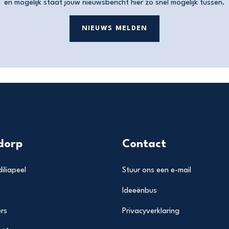
en mogelijk staat jouw nieuwsbericht hier zo snel mogelijk tussen.
NIEUWS MELDEN
dorp
Contact
iliapeel
Stuur ons een e-mail
Ideeënbus
rs
Privacyverklaring