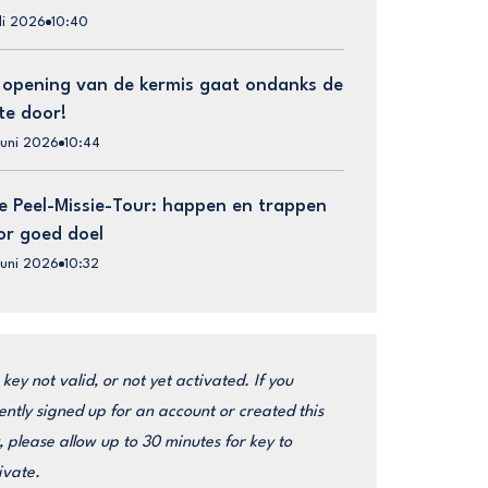
uli 2026
10:40
 opening van de kermis gaat ondanks de
te door!
juni 2026
10:44
e Peel-Missie-Tour: happen en trappen
or goed doel
juni 2026
10:32
 key not valid, or not yet activated. If you
ently signed up for an account or created this
, please allow up to 30 minutes for key to
ivate.