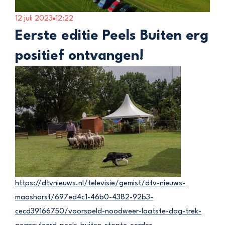
12 juli 2023
12:22
Eerste editie Peels Buiten erg
positief ontvangen!
https://dtvnieuws.nl/televisie/gemist/dtv-nieuws-
maashorst/697ed4c1-46b0-4382-92b3-
cecd39166750/voorspeld-noodweer-laatste-dag-trek-