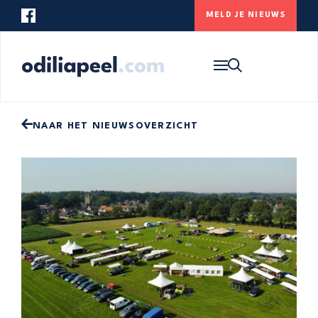
MELD JE NIEUWS
Op zoek naar iets specifieks? Gebruik
onderstaande zoekbalk om de website te
HOME
doorzoeken.
NIEUWS
ONS DORP
NAAR HET NIEUWSOVERZICHT
CONTACT
MELD JE NIEUWS